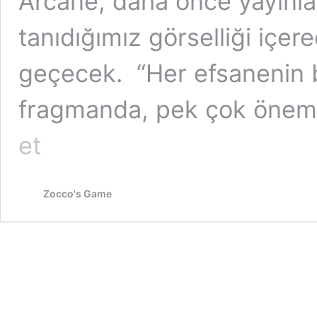
Arcane, daha önce yayınl
tanıdığımız görselliği içe
geçecek. “Her efsanenin bi
fragmanda, pek çok öneml
League
et
of
Legends’ın
Hikayesi,
Animasyon
Zocco's Game
Evrenine
Taşınacak