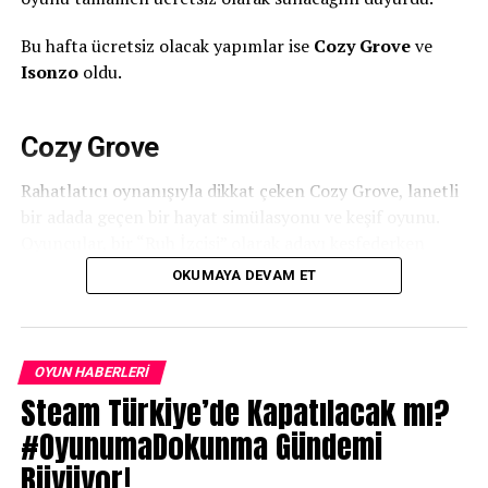
Bu hafta ücretsiz olacak yapımlar ise
Cozy Grove
ve
Isonzo
oldu.
Cozy Grove
Rahatlatıcı oynanışıyla dikkat çeken Cozy Grove, lanetli
bir adada geçen bir hayat simülasyonu ve keşif oyunu.
Oyuncular, bir “Ruh İzcisi” olarak adayı keşfederken
hayalet karakterlere yardım ediyor, kaynak toplayıp
OKUMAYA DEVAM ET
eşyalar üreterek adayı eski haline getirmeye çalışıyor.
Günlük görevler ve sakin atmosferiyle özellikle casual
oyuncular için keyifli bir deneyim sunuyor.
OYUN HABERLERI
Steam Türkiye’de Kapatılacak mı?
#OyunumaDokunma Gündemi
Büyüyor!