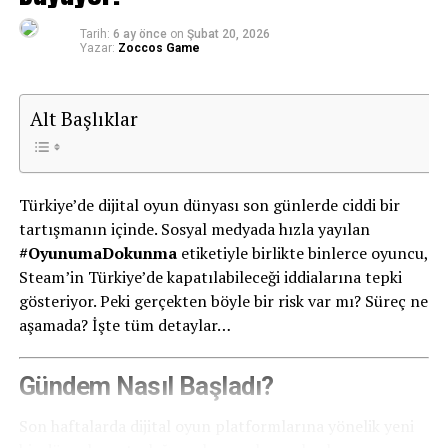
Tarih:
6 ay önce
on
Şubat 20, 2026
Yazar:
Zoccos Game
Alt Başlıklar
Isonzo
Türkiye’de dijital oyun dünyası son günlerde ciddi bir
Haftanın ikinci ücretsiz oyunu olan Isonzo ise tamamen
tartışmanın içinde. Sosyal medyada hızla yayılan
farklı bir deneyim sunuyor. Birinci Dünya Savaşı’nın
#OyunumaDokunma
etiketiyle birlikte binlerce oyuncu,
İtalya cephesinde geçen bu taktiksel FPS oyunu,
Steam’in Türkiye’de kapatılabileceği iddialarına tepki
gerçekçi savaş mekanikleri ve çok oyunculu
gösteriyor. Peki gerçekten böyle bir risk var mı? Süreç ne
çatışmalarıyla öne çıkıyor. Tarihi savaş atmosferini
aşamada? İşte tüm detaylar…
seven oyuncular için oldukça dikkat çekici bir yapım
Büyük finalin kazananı AchTunq olurken, gösterdikleri
olarak gösteriliyor.
performansla tüm sezonun en iyisi olduklarını
kanıtladılar. Turnuva boyunca mücadele eden tüm
Gündem Nasıl Başladı?
19 Mart’a Kadar Ücretsiz
takımlar ise espor sahnesine kattıkları rekabet ve
Son haftalarda dijital oyun platformlarına yönelik yeni
heyecan için takdir topladı.
Epic Games Store kullanıcıları bu iki oyunu
12 Mart – 19