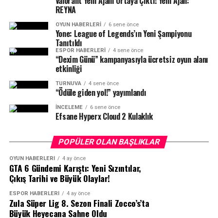
Valorant Yeni Ajanı Ortaya Çıktı! Yeni Ajan:
Steam’in Türkiye’de kapatıldığına dair resmi bir
REYNA
karar yok.
OYUN HABERLERI
6 sene önce
Yone: League of Legends’ın Yeni Şampiyonu
Platform normal şekilde hizmet vermeye devam
Tanıtıldı
ESPOR HABERLERI
4 sene önce
ediyor.
“Dexim Günü” kampanyasıyla ücretsiz oyun alanı
etkinliği
Konuşulan düzenleme henüz taslak aşamasında.
TURNUVA
4 sene önce
“Ödüle giden yol!” yayımlandı
Dolayısıyla sosyal medyada dolaşan “Steam kapanıyor”
İNCELEME
6 sene önce
Efsane Hyperx Cloud 2 Kulaklık
söylemi, şu an için kesinleşmiş bir durum değil. Ancak
geçmişte dijital platformlara yönelik uygulanan
POPÜLER OLAN BAŞLIKLAR
düzenlemeler nedeniyle oyuncuların temkinli
yaklaşması dikkat çekiyor.
OYUN HABERLERI
4 ay önce
GTA 6 Gündemi Karıştı: Yeni Sızıntılar,
Çıkış Tarihi ve Büyük Olaylar!
Oyuncular Neden Tepkili?
ESPOR HABERLERI
4 ay önce
Zula Süper Lig 8. Sezon Finali Zocco’s’ta
Zocco’s Oyun Merkezi’nde gerçekleşen bu özel etkinlik,
Tepkinin arkasında birkaç temel endişe var:
Büyük Heyecana Sahne Oldu
espor tutkunlarını bir araya getirerek hem sosyal hem