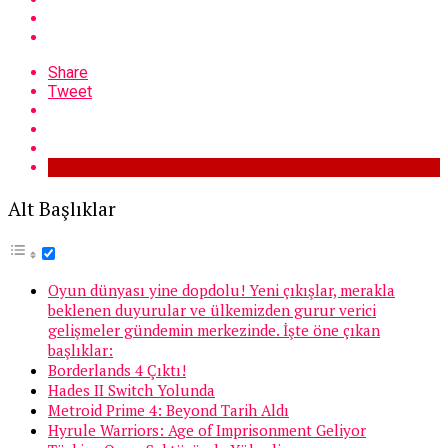
Share
Tweet
Alt Başlıklar
Oyun dünyası yine dopdolu! Yeni çıkışlar, merakla
beklenen duyurular ve ülkemizden gurur verici
gelişmeler gündemin merkezinde. İşte öne çıkan
başlıklar:
Borderlands 4 Çıktı!
Hades II Switch Yolunda
Metroid Prime 4: Beyond Tarih Aldı
Hyrule Warriors: Age of Imprisonment Geliyor