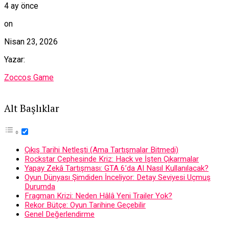
4 ay önce
on
Nisan 23, 2026
Yazar:
Zoccos Game
Alt Başlıklar
Çıkış Tarihi Netleşti (Ama Tartışmalar Bitmedi)
Rockstar Cephesinde Kriz: Hack ve İşten Çıkarmalar
Yapay Zekâ Tartışması: GTA 6’da AI Nasıl Kullanılacak?
Oyun Dünyası Şimdiden İnceliyor: Detay Seviyesi Uçmuş
Durumda
Fragman Krizi: Neden Hâlâ Yeni Trailer Yok?
Rekor Bütçe: Oyun Tarihine Geçebilir
Genel Değerlendirme