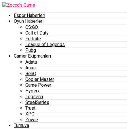
Espor Haberleri
Oyun Haberleri
CS:GO
Call of Duty
Fortnite
League of Legends
Pubg
Gamer Ekipmanları
Adata
Asus
BenQ
Cooler Master
Game Power
Hyperx
Logitech
SteelSeries
Trust
XPG
Zowie
Turnuva