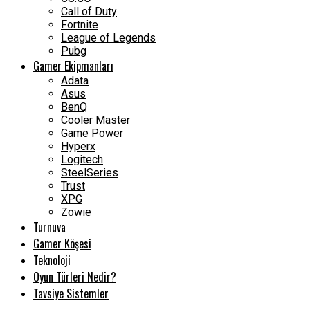
Call of Duty
Fortnite
League of Legends
Pubg
Gamer Ekipmanları
Adata
Asus
BenQ
Cooler Master
Game Power
Hyperx
Logitech
SteelSeries
Trust
XPG
Zowie
Turnuva
Gamer Köşesi
Teknoloji
Oyun Türleri Nedir?
Tavsiye Sistemler