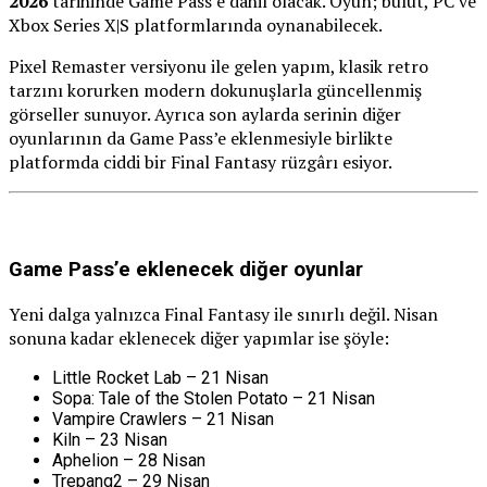
2026
tarihinde Game Pass’e dahil olacak. Oyun; bulut, PC ve
Xbox Series X|S platformlarında oynanabilecek.
Pixel Remaster versiyonu ile gelen yapım, klasik retro
tarzını korurken modern dokunuşlarla güncellenmiş
görseller sunuyor. Ayrıca son aylarda serinin diğer
oyunlarının da Game Pass’e eklenmesiyle birlikte
platformda ciddi bir Final Fantasy rüzgârı esiyor.
Game Pass’e eklenecek diğer oyunlar
Yeni dalga yalnızca Final Fantasy ile sınırlı değil. Nisan
sonuna kadar eklenecek diğer yapımlar ise şöyle:
Little Rocket Lab – 21 Nisan
Sopa: Tale of the Stolen Potato – 21 Nisan
Vampire Crawlers – 21 Nisan
Kiln – 23 Nisan
Aphelion – 28 Nisan
Trepang2 – 29 Nisan