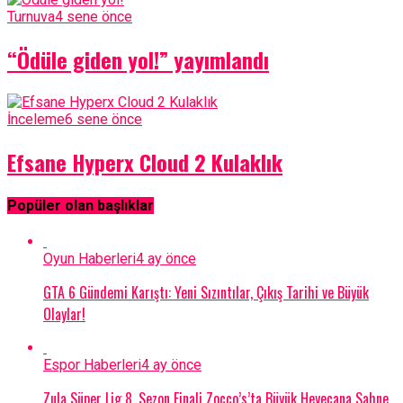
Turnuva
4 sene önce
“Ödüle giden yol!” yayımlandı
İnceleme
6 sene önce
Efsane Hyperx Cloud 2 Kulaklık
Popüler olan başlıklar
Oyun Haberleri
4 ay önce
GTA 6 Gündemi Karıştı: Yeni Sızıntılar, Çıkış Tarihi ve Büyük
Olaylar!
Espor Haberleri
4 ay önce
Zula Süper Lig 8. Sezon Finali Zocco’s’ta Büyük Heyecana Sahne