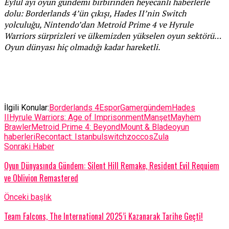
Eylül ayı oyun gündemi birbirinden heyecanlı haberlerle
dolu: Borderlands 4’ün çıkışı, Hades II’nin Switch
yolculuğu, Nintendo’dan Metroid Prime 4 ve Hyrule
Warriors sürprizleri ve ülkemizden yükselen oyun sektörü…
Oyun dünyası hiç olmadığı kadar hareketli.
İlgili Konular:
Borderlands 4
Espor
Gamer
gündem
Hades
II
Hyrule Warriors: Age of Imprisonment
Manşet
Mayhem
Brawler
Metroid Prime 4: Beyond
Mount & Blade
oyun
haberleri
Recontact: Istanbul
switch
zoccos
Zula
Sonraki Haber
Oyun Dünyasında Gündem: Silent Hill Remake, Resident Evil Requiem
ve Oblivion Remastered
Önceki başlık
Team Falcons, The International 2025’i Kazanarak Tarihe Geçti!