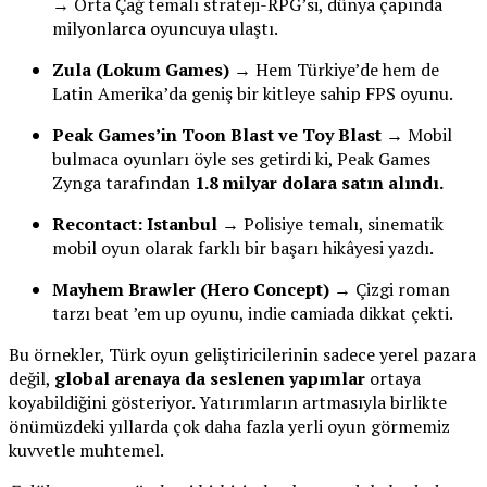
→ Orta Çağ temalı strateji-RPG’si, dünya çapında
milyonlarca oyuncuya ulaştı.
Zula (Lokum Games)
→ Hem Türkiye’de hem de
Latin Amerika’da geniş bir kitleye sahip FPS oyunu.
Peak Games’in Toon Blast ve Toy Blast
→ Mobil
bulmaca oyunları öyle ses getirdi ki, Peak Games
Zynga tarafından
1.8 milyar dolara satın alındı.
Recontact: Istanbul
→ Polisiye temalı, sinematik
mobil oyun olarak farklı bir başarı hikâyesi yazdı.
Mayhem Brawler (Hero Concept)
→ Çizgi roman
tarzı beat ’em up oyunu, indie camiada dikkat çekti.
Bu örnekler, Türk oyun geliştiricilerinin sadece yerel pazara
değil,
global arenaya da seslenen yap
ımlar
ortaya
koyabildiğini gösteriyor. Yatırımların artmasıyla birlikte
önümüzdeki yıllarda çok daha fazla yerli oyun görmemiz
kuvvetle muhtemel.